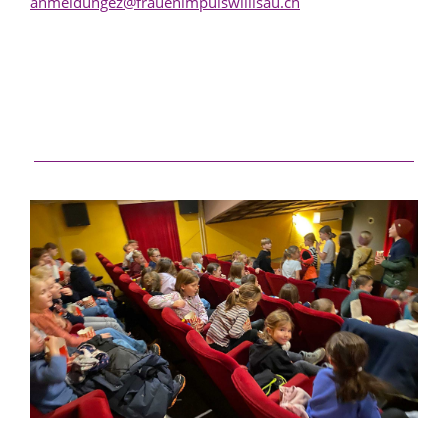
anmeldungez@frauenimpulswillisau.ch